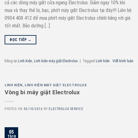
cả các dòng máy giặt cửa ngang Electrolux. Giảm ngay 10% khi
mua và thay thế bi, bạc, phớt máy giặt Electrolux tại đây!!! Liên hệ
0904 408 412 để mua phớt máy giặt Electrolux chính hãng với giá
tốt nhất. Bảo dưỡng […]
ĐỌC TIẾP
→
Đăng tại
Linh kiện
,
Linh kiện máy giặt Electrolux
|
Tagged
Linh kiện
Viết bình luận
LINH KIỆN
,
LINH KIỆN MÁY GIẶT ELECTROLUX
Vòng bi máy giặt Electrolux
POSTED ON
05/10/2016
BY
ELECTROLUX SERVICE
05
Th10