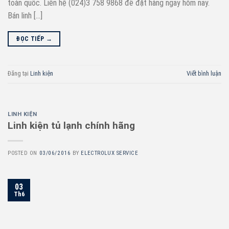
toàn quốc. Liên hệ (024)3 758 9868 để đặt hàng ngay hôm nay.
Bán linh […]
ĐỌC TIẾP
→
Đăng tại
Linh kiện
Viết bình luận
LINH KIỆN
Linh kiện tủ lạnh chính hãng
POSTED ON
03/06/2016
BY
ELECTROLUX SERVICE
03
Th6