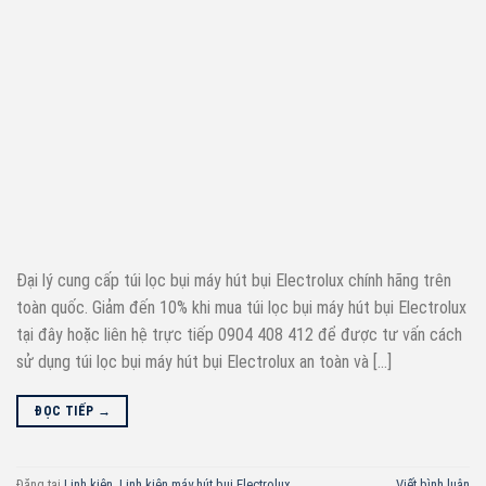
Đại lý cung cấp túi lọc bụi máy hút bụi Electrolux chính hãng trên
toàn quốc. Giảm đến 10% khi mua túi lọc bụi máy hút bụi Electrolux
tại đây hoặc liên hệ trực tiếp 0904 408 412 để được tư vấn cách
sử dụng túi lọc bụi máy hút bụi Electrolux an toàn và […]
ĐỌC TIẾP
→
Đăng tại
Linh kiện
,
Linh kiện máy hút bụi Electrolux
Viết bình luận