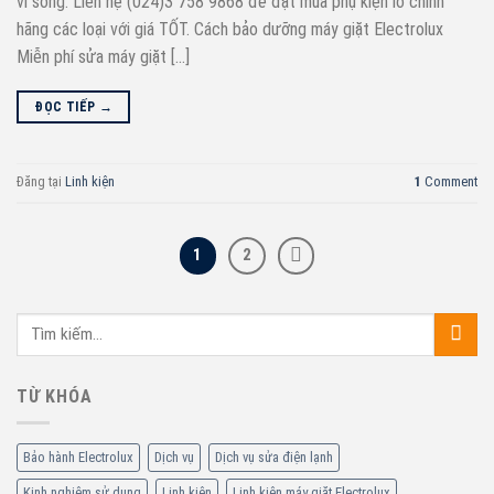
vi sóng. Liên hệ (024)3 758 9868 để đặt mua phụ kiện lò chính
hãng các loại với giá TỐT. Cách bảo dưỡng máy giặt Electrolux
Miễn phí sửa máy giặt […]
ĐỌC TIẾP
→
Đăng tại
Linh kiện
1
Comment
1
2
TỪ KHÓA
Bảo hành Electrolux
Dịch vụ
Dịch vụ sửa điện lạnh
Kinh nghiệm sử dụng
Linh kiện
Linh kiện máy giặt Electrolux