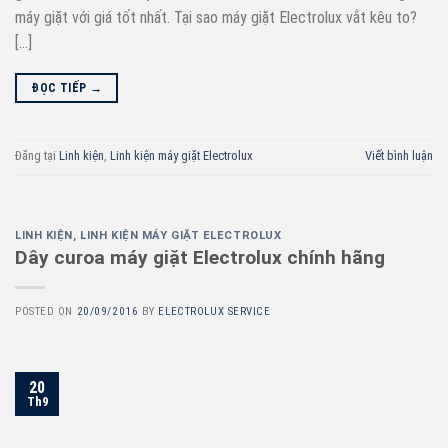
máy giặt với giá tốt nhất. Tại sao máy giặt Electrolux vắt kêu to?
[…]
ĐỌC TIẾP
→
Đăng tại
Linh kiện
,
Linh kiện máy giặt Electrolux
Viết bình luận
LINH KIỆN
,
LINH KIỆN MÁY GIẶT ELECTROLUX
Dây curoa máy giặt Electrolux chính hãng
POSTED ON
20/09/2016
BY
ELECTROLUX SERVICE
20
Th9