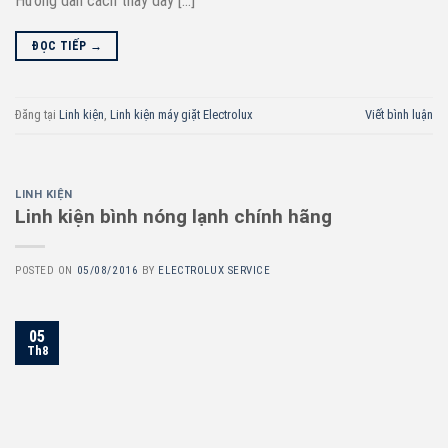
Hướng dẫn cách thay dây […]
ĐỌC TIẾP
→
Đăng tại
Linh kiện
,
Linh kiện máy giặt Electrolux
Viết bình luận
LINH KIỆN
Linh kiện bình nóng lạnh chính hãng
POSTED ON
05/08/2016
BY
ELECTROLUX SERVICE
05
Th8