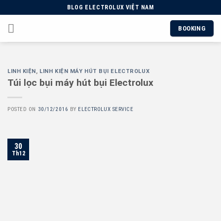
Skip
BLOG ELECTROLUX VIỆT NAM
to
BOOKING
content
LINH KIỆN
,
LINH KIỆN MÁY HÚT BỤI ELECTROLUX
Túi lọc bụi máy hút bụi Electrolux
POSTED ON
30/12/2016
BY
ELECTROLUX SERVICE
30
Th12