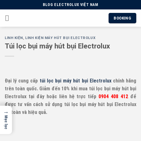
Skip
BLOG ELECTROLUX VIỆT NAM
to
BOOKING
content
LINH KIỆN
,
LINH KIỆN MÁY HÚT BỤI ELECTROLUX
Túi lọc bụi máy hút bụi Electrolux
Đại lý cung cấp
túi lọc bụi máy hút bụi Electrolux
chính hãng
trên toàn quốc. Giảm đến 10% khi mua túi lọc bụi máy hút bụi
Electrolux tại đây hoặc liên hệ trực tiếp
0904 408 412
để
được tư vấn cách sử dụng túi lọc bụi máy hút bụi Electrolux
→
an toàn và hiệu quả.
Mục lục