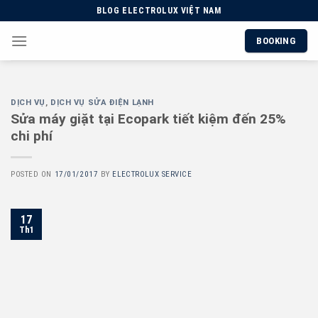
Skip
BLOG ELECTROLUX VIỆT NAM
to
BOOKING
content
DỊCH VỤ
,
DỊCH VỤ SỬA ĐIỆN LẠNH
Sửa máy giặt tại Ecopark tiết kiệm đến 25%
chi phí
POSTED ON
17/01/2017
BY
ELECTROLUX SERVICE
17
Th1