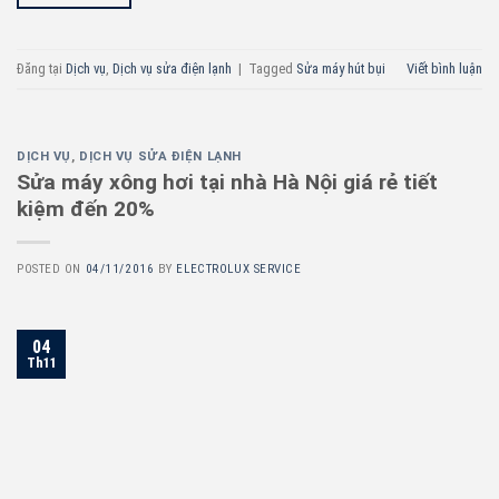
Đăng tại
Dịch vụ
,
Dịch vụ sửa điện lạnh
|
Tagged
Sửa máy hút bụi
Viết bình luận
DỊCH VỤ
,
DỊCH VỤ SỬA ĐIỆN LẠNH
Sửa máy xông hơi tại nhà Hà Nội giá rẻ tiết
kiệm đến 20%
POSTED ON
04/11/2016
BY
ELECTROLUX SERVICE
04
Th11