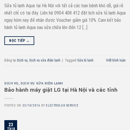
Sửa tủ lạnh Aqua tại Hà Nội với tất cả các ban bệnh khó dễ, giá rẻ
nhất chỉ có tại đây. Liên hệ 0904 408 412 đặt lịch sửa tủ lạnh Aqua
ngay hôm nay để nhận được Voucher giảm giá 10%. Cam kết bảo
hành tủ lạnh Aqua sau sửa chữa lên đến 12 […]
ĐỌC TIẾP
→
Đăng tại
Dịch vụ
,
Dịch vụ sửa điện lạnh
|
Tagged
Sửa tủ lạnh
Viết bình luận
DỊCH VỤ
,
DỊCH VỤ SỬA ĐIỆN LẠNH
Bảo hành máy giặt LG tại Hà Nội và các tỉnh
POSTED ON
23/10/2016
BY
ELECTROLUX SERVICE
23
Th10