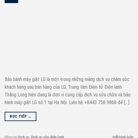
Bảo hành máy giặt LG là một trong những mảng dịch vụ chăm sóc
khách hàng sau bán hàng của LG, Trung tâm Điện tử Điện lạnh
Thăng Long hiện đang là đơn vị cung cấp dịch vụ sửa chữa và bảo
hành máy giặt LG số 1 tại Hà Nội. Liên hệ +8443 758 9868 để […]
ĐỌC TIẾP
→
Đăng tại
Dịch vụ
,
Dịch vụ sửa điện lạnh
Viết bình luận