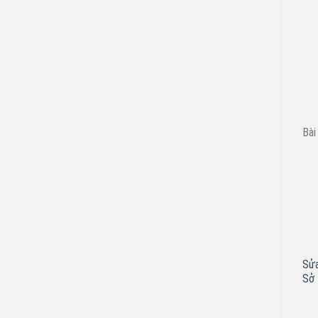
Bài
Sửa
Sở