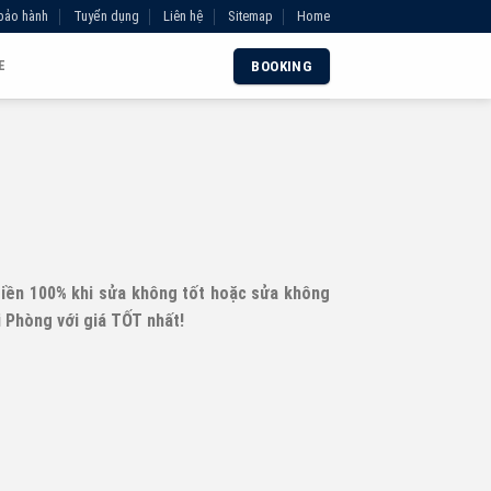
bảo hành
Tuyển dụng
Liên hệ
Sitemap
Home
E
BOOKING
tiền 100% khi sửa không tốt hoặc sửa không
i Phòng với giá TỐT nhất!