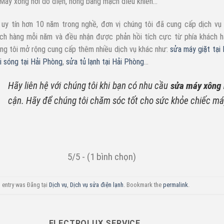
Máy xông hơi dò điện, hỏng bảng mạch điều khiển…
 uy tín hơn 10 năm trong nghề, đơn vị chúng tôi đã cung cấp dịch v
ch hàng mỗi năm và đều nhận được phản hồi tích cực từ phía khách h
ng tôi mở rộng cung cấp thêm nhiều dịch vụ khác như:
sửa máy giặt tại
vi sóng tại Hải Phòng
,
sửa tủ lạnh tại Hải Phòng
…
Hãy liên hệ với chúng tôi khi bạn có nhu cầu
sửa máy xông 
cận. Hãy để chúng tôi chăm sóc tốt cho sức khỏe chiếc má
5/5 - (1 bình chọn)
 entry was Đăng tại
Dịch vụ
,
Dịch vụ sửa điện lạnh
. Bookmark the
permalink
.
ELECTROLUX SERVICE