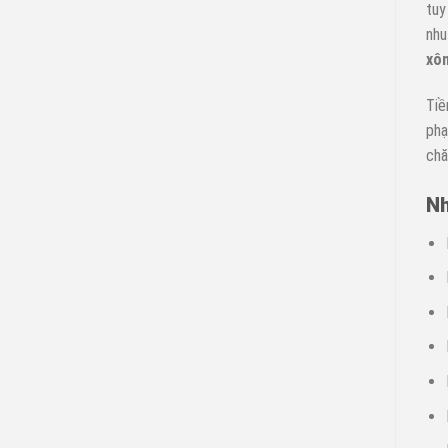
tuy
nhu
xôn
Tiề
phạ
chă
Nh