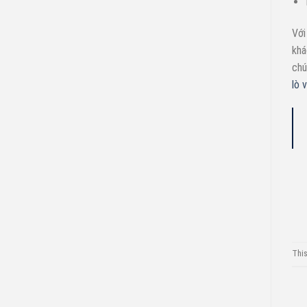
Với
khá
chú
lò 
This