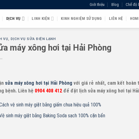
Giới thiệu
Blog
Chế độ 
DỊCH VỤ
LINH KIỆN
KINH NGHIỆM SỬ DỤNG
LIÊN HỆ
HOM
H VỤ
,
DỊCH VỤ SỬA ĐIỆN LẠNH
ửa máy xông hơi tại Hải Phòng
ận
sửa máy xông hơi tại Hải Phòng
với giá rẻ nhất, cam kết hoàn 
g bệnh. Liên hệ
0904 408 412
để đặt lịch sửa máy xông hơi tại Hả
Cách vệ sinh máy giặt bằng giấm chua hiệu quả 100%
Vệ sinh máy giặt bằng Baking Soda sạch 100% cặn bẩn