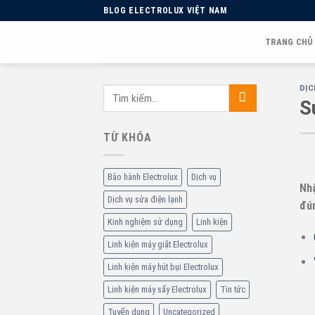
Skip
BLOG ELECTROLUX VIỆT NAM
to
content
TRANG CHỦ
DỊC
S
TỪ KHÓA
Bảo hành Electrolux
Dịch vụ
Nh
Dịch vụ sửa điện lạnh
đún
Kinh nghiệm sử dụng
Linh kiện
Linh kiện máy giặt Electrolux
Linh kiện máy hút bụi Electrolux
Linh kiện máy sấy Electrolux
Tin tức
Tuyển dụng
Uncategorized