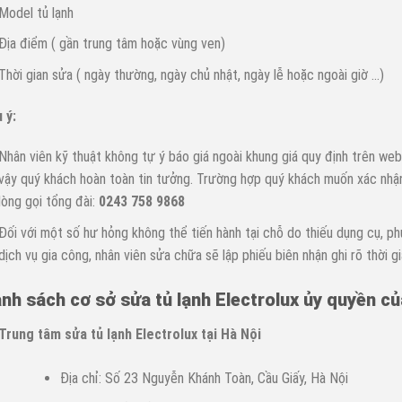
Model tủ lạnh
Địa điểm ( gần trung tâm hoặc vùng ven)
Thời gian sửa ( ngày thường, ngày chủ nhật, ngày lễ hoặc ngoài giờ …)
 ý:
Nhân viên kỹ thuật không tự ý báo giá ngoài khung giá quy định trên we
vậy quý khách hoàn toàn tin tưởng. Trường hợp quý khách muốn xác nhận l
lòng gọi tổng đài:
0243 758 9868
Đối với một số hư hỏng không thể tiến hành tại chỗ do thiếu dụng cụ, p
dịch vụ gia công, nhân viên sửa chữa sẽ lập phiếu biên nhận ghi rõ thời gi
nh sách cơ sở sửa tủ lạnh Electrolux ủy quyền c
Trung tâm sửa tủ lạnh Electrolux tại Hà Nội
Địa chỉ: Số 23 Nguyễn Khánh Toàn, Cầu Giấy, Hà Nội