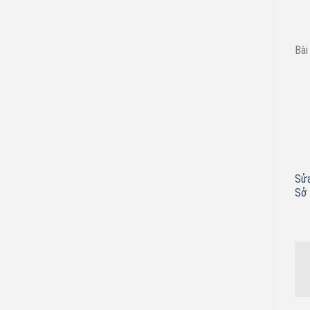
Bài
Sửa
Sở