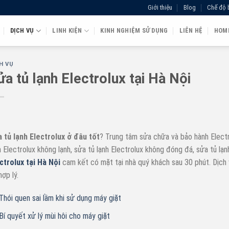
Giới thiệu
Blog
Chế độ 
DỊCH VỤ
LINH KIỆN
KINH NGHIỆM SỬ DỤNG
LIÊN HỆ
HOM
H VỤ
ửa tủ lạnh Electrolux tại Hà Nội
 tủ lạnh Electrolux ở đâu tốt
? Trung tâm sửa chữa và bảo hành Electr
h Electrolux không lạnh, sửa tủ lạnh Electrolux không đóng đá, sửa tủ l
ctrolux tại Hà Nội
cam kết có mặt tại nhà quý khách sau 30 phút. Dịch 
hợp lý.
Thói quen sai lầm khi sử dụng máy giặt
Bí quyết xử lý mùi hôi cho máy giặt