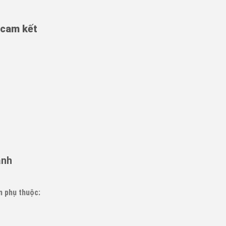
 cam kết
ạnh
n phụ thuộc: