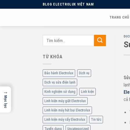
Skip
BLOG ELECTROLUX VIỆT NAM
to
content
TRANG CHỦ
DỊC
S
TỪ KHÓA
Bảo hành Electrolux
Dịch vụ
Sửa
Dịch vụ sửa điện lạnh
lạn
→
Kinh nghiệm sử dụng
Linh kiện
Ele
Mục lục
cả 
Linh kiện máy giặt Electrolux
Linh kiện máy hút bụi Electrolux
Linh kiện máy sấy Electrolux
Tin tức
Tuyển dụng
Uncategorized