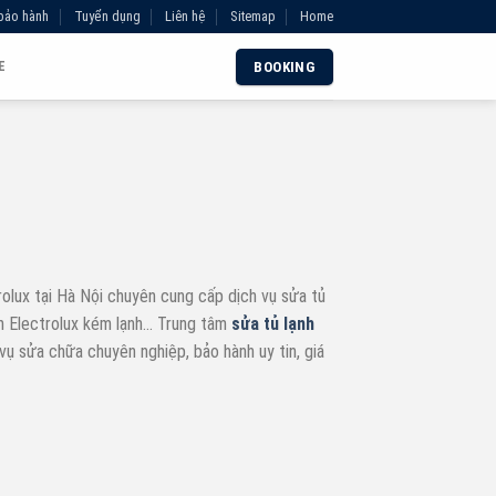
bảo hành
Tuyển dụng
Liên hệ
Sitemap
Home
E
BOOKING
olux tại Hà Nội chuyên cung cấp dịch vụ sửa tủ
ạnh Electrolux kém lạnh… Trung tâm
sửa tủ lạnh
vụ sửa chữa chuyên nghiệp, bảo hành uy tin, giá