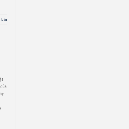
 luận
ặt
 của
máy
y