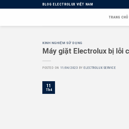
Skip
BLOG ELECTROLUX VIỆT NAM
to
content
TRANG CHỦ
KINH NGHIỆM SỬ DỤNG
Máy giặt Electrolux bị lỗ
POSTED ON
11/04/2023
BY
ELECTROLUX SERVICE
11
Th4