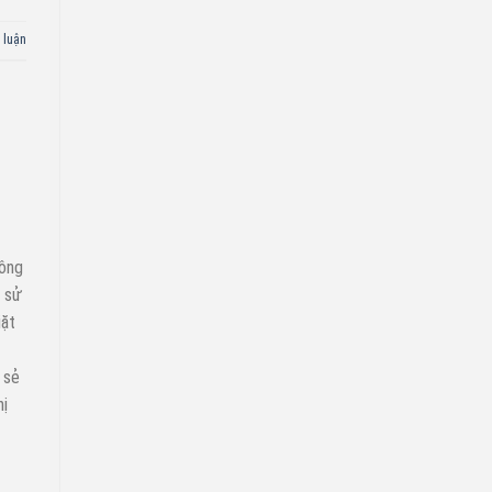
 luận
hông
ể sử
iặt
 sẻ
hị