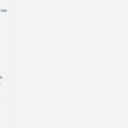
 luận
ài
/
ử