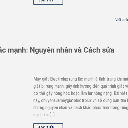
ĐỌC TIẾP
→
Viết bình
 lắc mạnh: Nguyên nhân và Cách sửa
Máy giặt Electrolux rung lắc mạnh là tình trạng khi m
giặt bị rung mạnh, gây ảnh hưởng đến quá trình giặt v
có thể gây hỏng hóc hoặc làm hư hỏng nặng. Bài viết
này, chuyensuamaygiatelectrolux.vn sẽ cùng bạn tìm 
những nguyên nhân và cách khắc phục tình trạng rung
mạnh khi […]
ĐỌC TIẾP
→