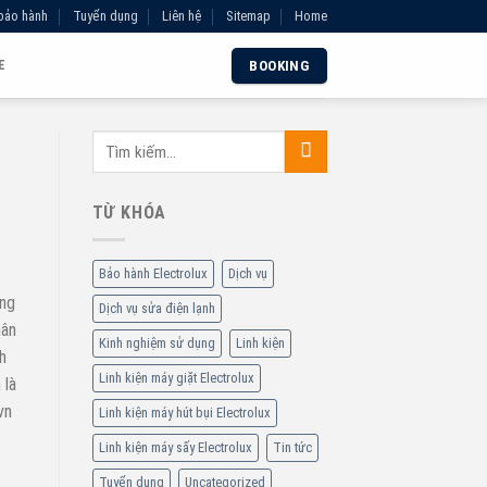
bảo hành
Tuyển dụng
Liên hệ
Sitemap
Home
E
BOOKING
TỪ KHÓA
Bảo hành Electrolux
Dịch vụ
ạng
Dịch vụ sửa điện lạnh
hân
Kinh nghiệm sử dụng
Linh kiện
h
Linh kiện máy giặt Electrolux
 là
vn
Linh kiện máy hút bụi Electrolux
Linh kiện máy sấy Electrolux
Tin tức
Tuyển dụng
Uncategorized