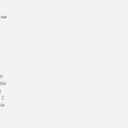
 luận
ặt
 đến
g
 Z.
của