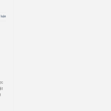
 luận
ược
ặt
t