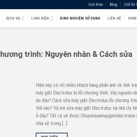
Giới thiệu
Blog
Chế độ 
DỊCH VỤ
LINH KIỆN
KINH NGHIỆM SỬ DỤNG
LIÊN HỆ
HOM
i chương trình: Nguyên nhân & Cách sửa
Hiện này có rất nhiều khách hàng phản ánh về tình tr
máy giặt Electrolux bị lỗi chương trình. Vậy nguyên n
do đâu? Cách sửa máy giặt Electrolux lỗi chương trìn
thế nào? Và nơi sửa máy giặt Electrolux tại nhà Uy tín
ở đâu? Tất cả sẽ được Chuyensuamaygiatelectrolux.
chia sẻ trong […]