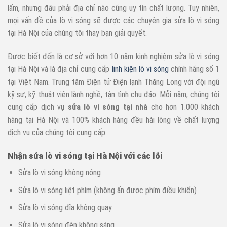
lấm, nhưng đâu phải địa chỉ nào cũng uy tín chất lượng. Tuy nhiên,
mọi vấn đề của lò vi sóng sẽ được các chuyên gia sửa lò vi sóng
tại Hà Nội của chúng tôi thay bạn giải quyết.
Được biết đến là cơ sở với hơn 10 năm kinh nghiệm sửa lò vi sóng
tại Hà Nội và là địa chỉ cung cấp
linh kiện lò vi sóng
chính hãng số 1
tại Việt Nam. Trung tâm Điện tử Điện lạnh Thăng Long với đội ngũ
kỹ sư, kỹ thuật viên lành nghề, tận tình chu đáo. Mỗi năm, chúng tôi
cung cấp dịch vụ
s
ử
a lò vi sóng t
ạ
i nhà
cho hơn 1.000 khách
hàng tại Hà Nội và 100% khách hàng đều hài lòng về chất lượng
dịch vụ của chúng tôi cung cấp.
Nhậ
n sử
a lò vi sóng tạ
i Hà Nộ
i vớ
i các lỗ
i
Sửa lò vi sóng không nóng
Sửa lò vi sóng liệt phím (không ấn được phím điều khiển)
Sửa lò vi sóng đĩa không quay
Sửa lò vi sóng đèn không sáng