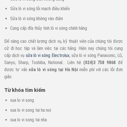
Sửa lò vi sóng lỗi mạch điều khiển
Sửa lò vi sóng không vào điện
Cung cấp đĩa thủy tinh lò vi sóng chính hãng
Để nâng cao chất lượng dịch vụ, kỹ thuật viên của chúng tôi được
cử đi học tập và làm việc tại các hãng. Hiện nay chúng tôi cung
cấp dịch vụ
sửa lò vi sóng Electrolux
, sửa lò vi sóng Panasonic, LG,
Sanyo, Sharp, Toshiba, National… Liên hệ
(024)3 758 9868
để
được tư vấn
s
ử
a lò vi sóng t
ạ
i Hà N
ộ
i
miễn phí với các lỗi đơn
giản.
T
ừ
khóa tìm ki
ế
m
sua lo vi song
sua lo vi song tai ha noi
sua lo vi song tai nha