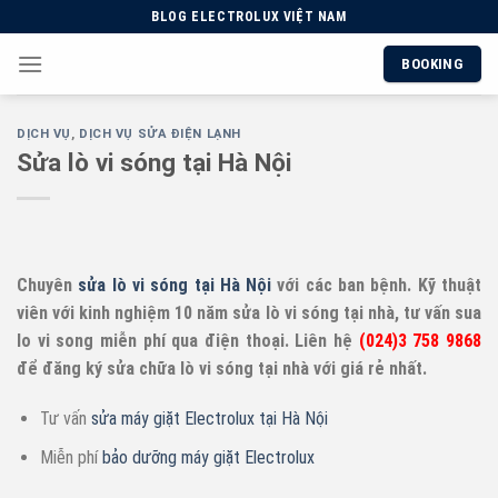
Skip
BLOG ELECTROLUX VIỆT NAM
to
BOOKING
content
DỊCH VỤ
,
DỊCH VỤ SỬA ĐIỆN LẠNH
Sửa lò vi sóng tại Hà Nội
Chuyên
sửa lò vi sóng tại Hà Nội
v
ớ
i các ban b
ệ
nh. K
ỹ
thu
ậ
t
viên v
ớ
i kinh nghi
ệ
m 10 năm s
ử
a lò vi sóng t
ạ
i nhà, t
ư
v
ấ
n sua
lo vi song mi
ễ
n phí qua đi
ệ
n tho
ạ
i. Liên h
ệ
(024)3 758 9868
đ
ể
đăng ký s
ử
a ch
ữ
a lò vi sóng t
ạ
i nhà v
ớ
i giá r
ẻ
nh
ấ
t
.
Tư vấn
sửa máy giặt Electrolux tại Hà Nội
Miễn phí
bảo dưỡng máy giặt Electrolux