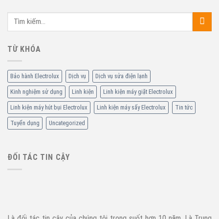
TỪ KHÓA
Bảo hành Electrolux
Dịch vụ
Dịch vụ sửa điện lạnh
Kinh nghiệm sử dụng
Linh kiện
Linh kiện máy giặt Electrolux
Linh kiện máy hút bụi Electrolux
Linh kiện máy sấy Electrolux
Tin tức
Tuyển dụng
Uncategorized
ĐỐI TÁC TIN CẬY
Là đối tác tin cậy của chúng tôi trong suốt hơn 10 năm. Là Trung