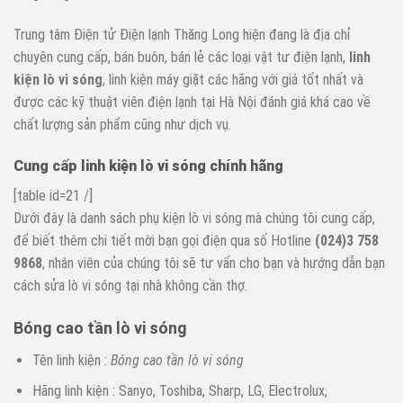
Trung tâm Điện tử Điện lạnh Thăng Long hiện đang là địa chỉ
chuyên cung cấp, bán buôn, bán lẻ các loại vật tư điện lạnh,
linh
ki
ệ
n lò vi sóng
, linh kiện máy giặt các hãng với giá tốt nhất và
được các kỹ thuật viên điện lạnh tại Hà Nội đánh giá khá cao về
chất lượng sản phẩm cũng như dịch vụ.
Cung cấ
p linh kiệ
n lò vi sóng ch
ính hãng
[table id=21 /]
Dưới đây là danh sách phụ kiện lò vi sóng mà chúng tôi cung cấp,
để biết thêm chi tiết mời bạn gọi điện qua số Hotline
(024)3 758
9868
, nhân viên của chúng tôi sẽ tư vấn cho bạn và hướng dẫn bạn
cách sửa lò vi sóng tại nhà không cần thợ.
Bóng cao tần lò vi sóng
Tên linh kiện :
Bóng cao t
ầ
n lò vi són
g
Hãng linh kiện : Sanyo, Toshiba, Sharp, LG, Electrolux,