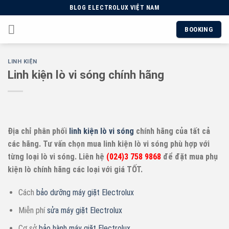
Skip
BLOG ELECTROLUX VIỆT NAM
to
BOOKING
content
LINH KIỆN
Linh kiện lò vi sóng chính hãng
Địa chỉ phân phối
linh kiện lò vi sóng
chính hãng của tất cả
các hãng. Tư vấn chọn mua linh kiện lò vi sóng phù hợp với
từng loại lò vi sóng. Liên hệ
(024)3 758 9868
để đặt mua phụ
kiện lò chính hãng các loại với giá TỐT.
Cách
bảo dưỡng máy giặt Electrolux
Miễn phí
sửa máy giặt Electrolux
Cơ sở
bảo hành máy giặt Electrolux