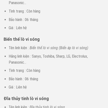
Panasonic…
Tình trạng : Còn hàng
Bảo hành : 06 tháng
Giá : Liên hệ
Biến thế lò vi sóng
Tên linh kiện :
Bi
ế
n th
ế
lò vi sóng (Bi
ế
n áp lò vi sóng
)
Hãng linh kiện : Sanyo, Toshiba, Sharp, LG, Electrolux,
Panasonic…
Tình trạng : Còn hàng
Bảo hành : 06 tháng
Giá : Liên hệ
Đĩa thủy tinh lò vi sóng
Tên linh kiện :
Đĩa th
ủ
y tinh lò vi són
g