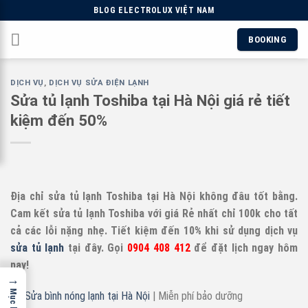
Skip
BLOG ELECTROLUX VIỆT NAM
to
BOOKING
content
DỊCH VỤ
,
DỊCH VỤ SỬA ĐIỆN LẠNH
Sửa tủ lạnh Toshiba tại Hà Nội giá rẻ tiết
kiệm đến 50%
Địa chỉ sửa tủ lạnh Toshiba tại Hà Nội không đâu tốt bằng.
Cam kết sửa tủ lạnh Toshiba với giá Rẻ nhất chỉ 100k cho tất
cả các lỗi nặng nhẹ. Tiết kiệm đến 10% khi sử dụng dịch vụ
sửa tủ lạnh
tại đây. Gọi
0904 408 412
để đặt lịch ngay hôm
nay!
→
Mục lục
Sửa bình nóng lạnh tại Hà Nội
| Miễn phí bảo dưỡng