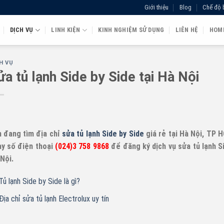
Giới thiệu
Blog
Chế độ 
DỊCH VỤ
LINH KIỆN
KINH NGHIỆM SỬ DỤNG
LIÊN HỆ
HOM
H VỤ
ửa tủ lạnh Side by Side tại Hà Nội
 đang tìm địa chỉ
sửa tủ lạnh Side by Side
giá rẻ tại Hà Nội, TP 
y số điện thoại
(024)3 758 9868
để đăng ký dịch vụ sửa tủ lạnh Si
Nội.
Tủ lạnh Side by Side là gì?
Địa chỉ sửa tủ lạnh Electrolux uy tín