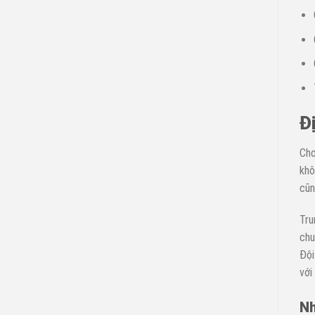
Đị
Cho
khô
cũn
Tru
ch
Đội
với
Nh