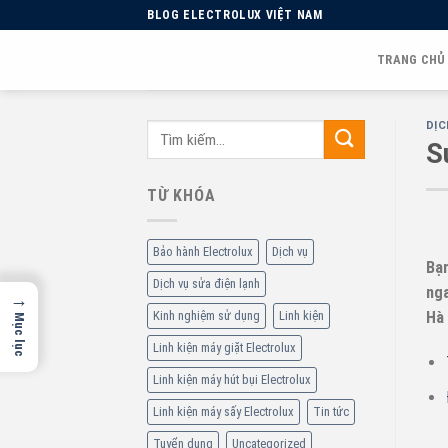
Skip
BLOG ELECTROLUX VIỆT NAM
to
content
TRANG CHỦ
DỊC
S
TỪ KHÓA
Bảo hành Electrolux
Dịch vụ
Bạn
Dịch vụ sửa điện lạnh
nga
→
Kinh nghiệm sử dụng
Linh kiện
Hà 
Mục lục
Linh kiện máy giặt Electrolux
Linh kiện máy hút bụi Electrolux
Linh kiện máy sấy Electrolux
Tin tức
Tuyển dụng
Uncategorized