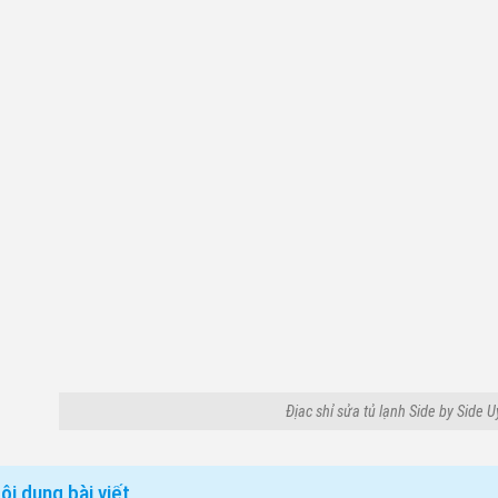
Địac shỉ sửa tủ lạnh Side by Side U
ội dung bài viết