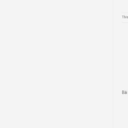
This
Bài