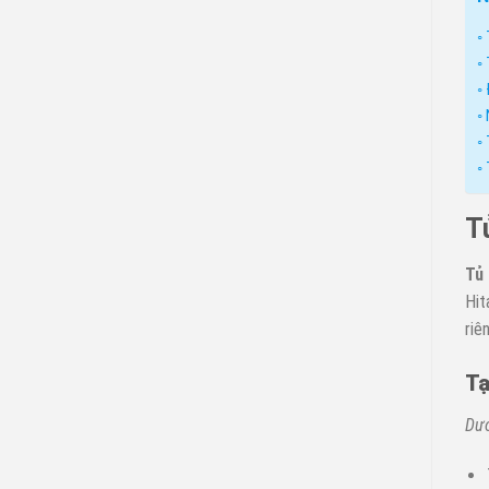
Tủ
Tủ 
Hit
riê
Tạ
Dướ