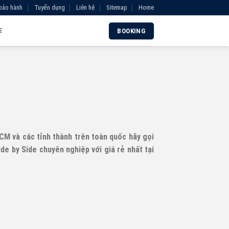
bảo hành
Tuyển dụng
Liên hệ
Sitemap
Home
E
BOOKING
HCM và các tỉnh thành trên toàn quốc hãy gọi
de by Side chuyên nghiệp với giá rẻ nhất tại