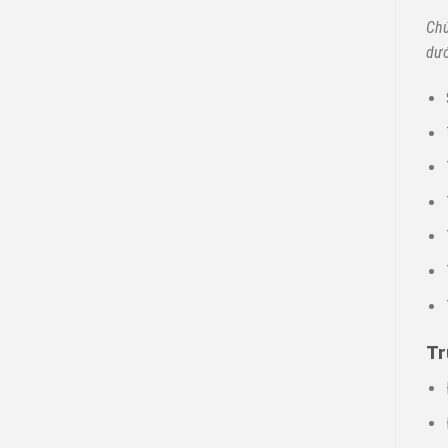
Chú
dướ
Tr