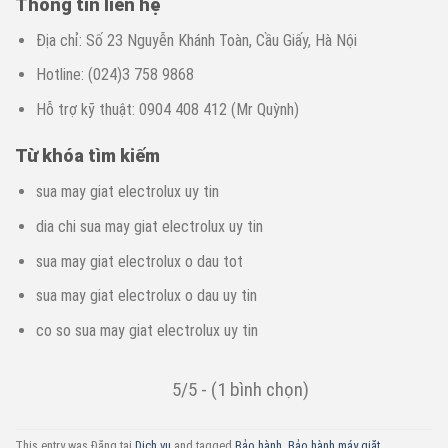
Thông tin liên hệ
Địa chỉ: Số 23 Nguyễn Khánh Toàn, Cầu Giấy, Hà Nội
Hotline: (024)3 758 9868
Hỗ trợ kỹ thuật: 0904 408 412 (Mr Quỳnh)
Từ khóa tìm kiếm
sua may giat electrolux uy tin
dia chi sua may giat electrolux uy tin
sua may giat electrolux o dau tot
sua may giat electrolux o dau uy tin
co so sua may giat electrolux uy tin
5/5 - (1 bình chọn)
This entry was Đăng tại
Dịch vụ
and tagged
Bảo hành
,
Bảo hành máy giặt