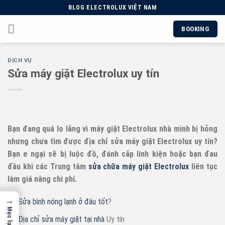
Skip
BLOG ELECTROLUX VIỆT NAM
to
BOOKING
content
DỊCH VỤ
Sửa máy giặt Electrolux uy tín
Bạn đang quá lo lắng vì máy giặt Electrolux nhà mình bị hỏng
nhưng chưa tìm được địa chỉ sửa máy giặt Electrolux uy tín?
Bạn e ngại sẽ bị luộc đồ, đánh cắp linh kiện hoặc bạn đau
đầu khi các Trung tâm
sửa chữa máy giặt Electrolux
liên tục
làm giá nâng chi phí.
→
Sửa bình nóng lạnh ở đâu tốt
?
Mục lục
Địa chỉ sửa máy giặt tại nhà
Uy tín