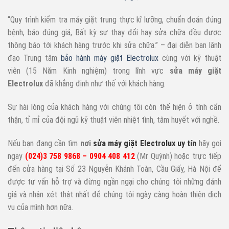
“Quy trình kiểm tra máy giặt trung thực kĩ lưỡng, chuẩn đoán đúng
bệnh, báo đúng giá, Bất kỳ sự thay đổi hay sửa chữa đều được
thông báo tới khách hàng trước khi sửa chữa.” – đại diễn ban lãnh
đạo Trung tâm
bảo hành máy giặt Electrolux
cùng với kỹ thuật
viên (15 Năm Kinh nghiệm) trong lĩnh vực
sửa máy giặt
Electrolux
đã khẳng định như thế với khách hàng.
Sự hài lòng của khách hàng với chúng tôi còn thể hiện ở tính cẩn
thận, tỉ mỉ của đội ngũ kỹ thuật viên nhiệt tình, tâm huyết với nghề.
Nếu bạn đang cần tìm
nơi
sửa máy giặt Electrolux uy tín
hãy gọi
ngay
(024)3 758 9868 – 0904 408 412
(Mr Quỳnh) hoặc trực tiếp
đến cửa hàng tại Số 23 Nguyễn Khánh Toàn, Cầu Giấy, Hà Nội để
được tư vấn hỗ trợ và đừng ngần ngại cho chúng tôi những đánh
giá và nhận xét thật nhất để chúng tôi ngày càng hoàn thiện dịch
vụ của mình hơn nữa.