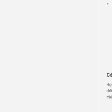
Cá
Hiệ
nhữ
miế