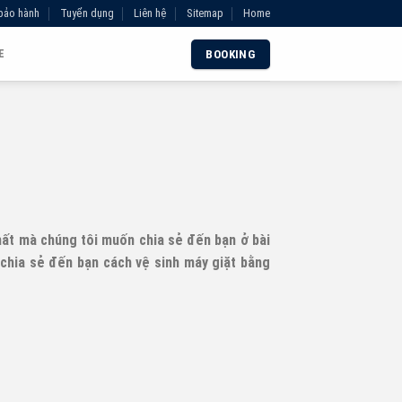
bảo hành
Tuyển dụng
Liên hệ
Sitemap
Home
E
BOOKING
hất mà chúng tôi muốn chia sẻ đến bạn ở bài
 chia sẻ đến bạn cách vệ sinh máy giặt bằng