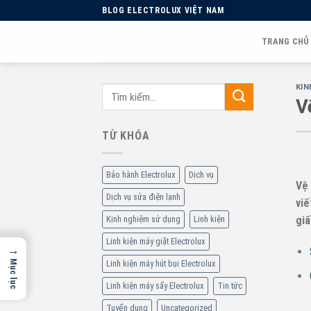
Skip
BLOG ELECTROLUX VIỆT NAM
to
content
TRANG CHỦ
KIN
V
TỪ KHÓA
Bảo hành Electrolux
Dịch vụ
Vệ 
Dịch vụ sửa điện lạnh
viế
Kinh nghiệm sử dụng
Linh kiện
giấ
Linh kiện máy giặt Electrolux
→
Linh kiện máy hút bụi Electrolux
Mục lục
Linh kiện máy sấy Electrolux
Tin tức
Tuyển dụng
Uncategorized