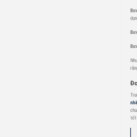
Bư
dụn
Bướ
Bướ
Như
rằn
Đơ
Tru
nh
chu
tốt